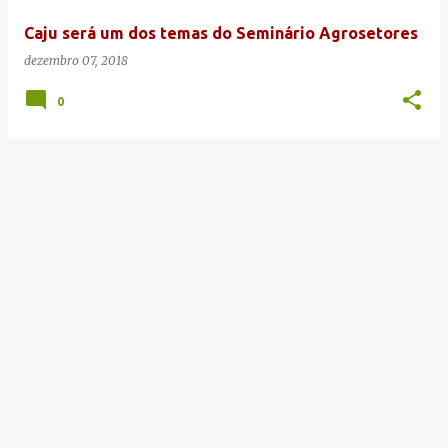
e
Caju será um dos temas do Seminário Agrosetores
n
dezembro 07, 2018
s
0