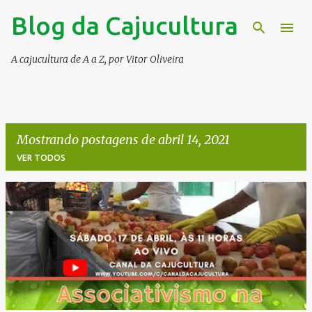
Blog da Cajucultura
Pular para o conteúdo principal
A cajucultura de A a Z, por Vitor Oliveira
Mostrando postagens de abril 14, 2021
VER TODOS
P
o
s
t
a
g