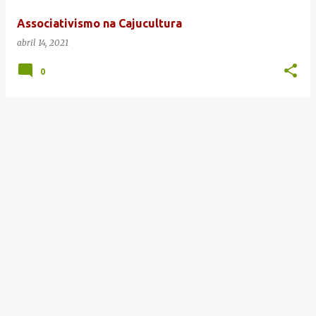
e
Associativismo na Cajucultura
n
abril 14, 2021
s
0