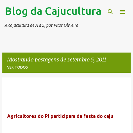
Blog da Cajucultura
Pular para o conteúdo principal
A cajucultura de A a Z, por Vitor Oliveira
Mostrando postagens de setembro 5, 2011
VER TODOS
P
o
s
t
Agricultores do PI participam da festa do caju
a
g