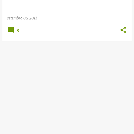
e
n
setembro 05, 2011
s
0