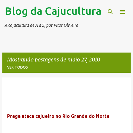
Blog da Cajucultura
Pular para o conteúdo principal
A cajucultura de A a Z, por Vitor Oliveira
Mostrando postagens de maio 27, 2010
VER TODOS
P
o
s
t
Praga ataca cajueiro no Rio Grande do Norte
a
g