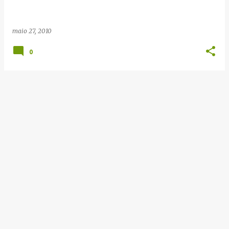
e
n
maio 27, 2010
s
0