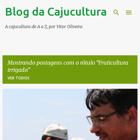
Blog da Cajucultura
Pular para o conteúdo principal
A cajucultura de A a Z, por Vitor Oliveira
Mostrando postagens com o rótulo
Fruticultura
irrigada
VER TODOS
P
o
s
t
a