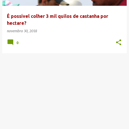
g
e
É possível colher 3 mil quilos de castanha por
n
hectare?
s
novembro 30, 2018
0