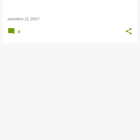
e
n
setembro 21, 2007
s
0