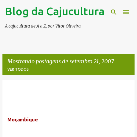
Blog da Cajucultura
Pular para o conteúdo principal
A cajucultura de A a Z, por Vitor Oliveira
Mostrando postagens de setembro 21, 2007
VER TODOS
P
o
s
t
Moçambique
a
g