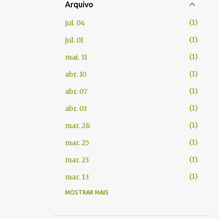
Arquivo
1
jul. 04
1
jul. 01
1
mai. 31
1
abr. 10
1
abr. 07
1
abr. 03
1
mar. 28
1
mar. 25
1
mar. 23
1
mar. 13
MOSTRAR MAIS
1
fev. 06
1
jan. 22