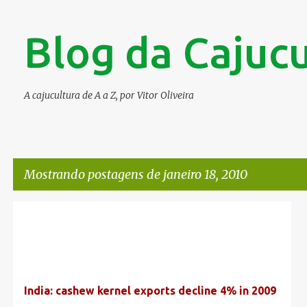
Blog da Cajucu
A cajucultura de A a Z, por Vitor Oliveira
Mostrando postagens de janeiro 18, 2010
P
o
s
t
India: cashew kernel exports decline 4% in 2009
a