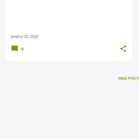
g
e
n
s
janeiro 18, 2010
0
MAIS POST