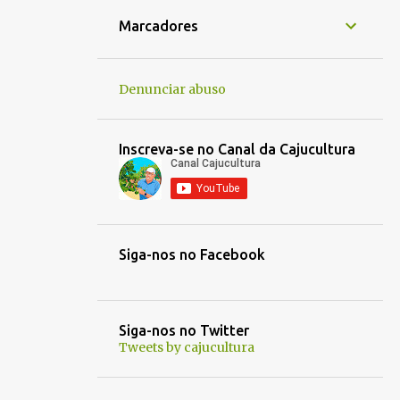
1
jan. 16
Marcadores
1
jan. 14
1
jan. 05
Denunciar abuso
1
jan. 01
1
dez. 30
Inscreva-se no Canal da Cajucultura
1
dez. 21
1
out. 30
1
out. 03
Siga-nos no Facebook
1
out. 01
1
set. 25
1
set. 22
Siga-nos no Twitter
Tweets by cajucultura
1
set. 13
1
set. 12