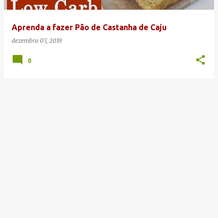
g
e
Aprenda a fazer Pão de Castanha de Caju
n
dezembro 07, 2019
s
0