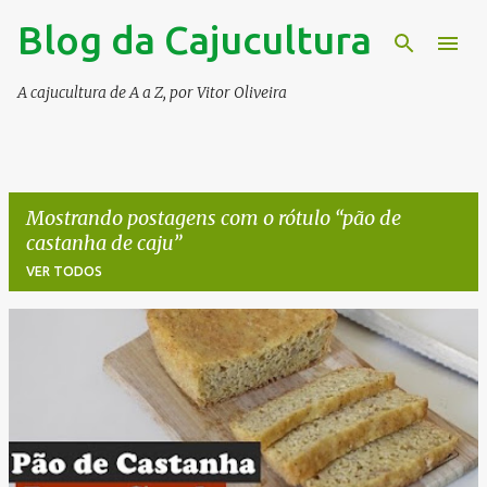
Blog da Cajucultura
Pular para o conteúdo principal
A cajucultura de A a Z, por Vitor Oliveira
Mostrando postagens com o rótulo
pão de
castanha de caju
VER TODOS
P
o
s
t
a