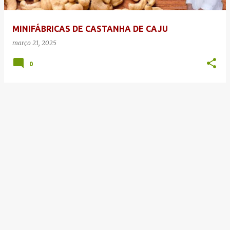
g
e
MINIFÁBRICAS DE CASTANHA DE CAJU
n
março 21, 2025
s
0