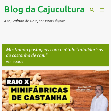
Blog da Cajucultura
Pular para o conteúdo principal
A cajucultura de A a Z, por Vitor Oliveira
Mostrando postagens com o rótulo
minifábricas
de castanha de caju
VER TODOS
P
o
s
t
a