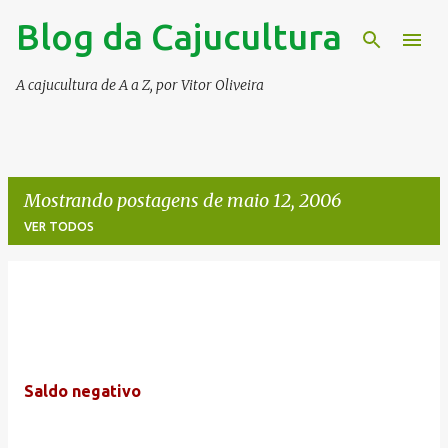
Blog da Cajucultura
Pular para o conteúdo principal
A cajucultura de A a Z, por Vitor Oliveira
Mostrando postagens de maio 12, 2006
VER TODOS
P
o
s
t
Saldo negativo
a
g