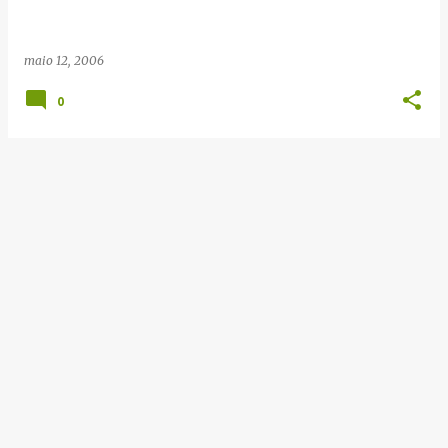
e
n
maio 12, 2006
s
0