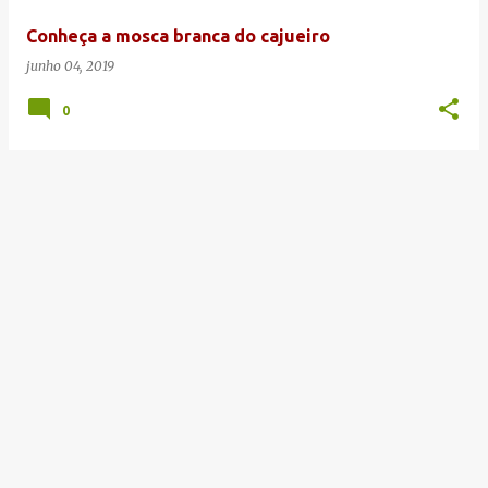
e
Conheça a mosca branca do cajueiro
n
junho 04, 2019
s
0