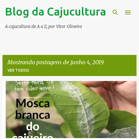
Blog da Cajucultura
Pular para o conteúdo principal
A cajucultura de A a Z, por Vitor Oliveira
Mostrando postagens de junho 4, 2019
VER TODOS
P
o
s
t
a
g