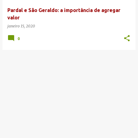
e
Pardal e São Geraldo: a importância de agregar
n
valor
s
janeiro 15, 2020
0