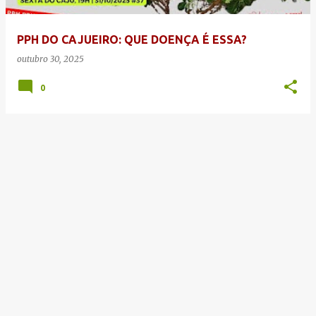
g
e
PPH DO CAJUEIRO: QUE DOENÇA É ESSA?
n
outubro 30, 2025
s
0