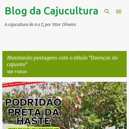
Blog da Cajucultura
Pular para o conteúdo principal
A cajucultura de A a Z, por Vitor Oliveira
Mostrando postagens com o rótulo
Doenças do
cajueiro
VER TODOS
P
o
s
t
a