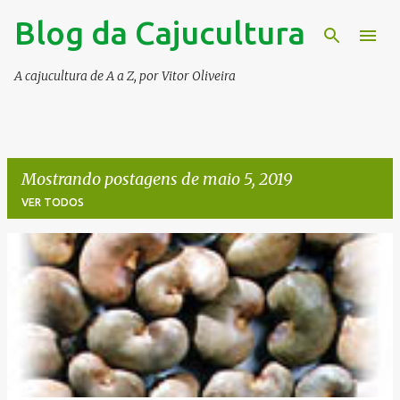
Blog da Cajucultura
Pular para o conteúdo principal
A cajucultura de A a Z, por Vitor Oliveira
Mostrando postagens de maio 5, 2019
VER TODOS
P
o
s
t
a
g