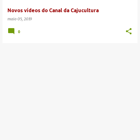
e
Novos vídeos do Canal da Cajucultura
n
maio 05, 2019
s
0