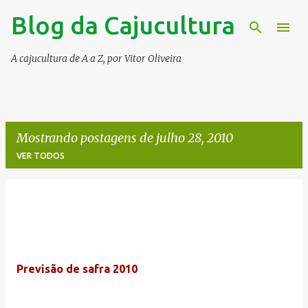
Blog da Cajucultura
Pular para o conteúdo principal
A cajucultura de A a Z, por Vitor Oliveira
Mostrando postagens de julho 28, 2010
VER TODOS
P
o
s
t
Previsão de safra 2010
a
g