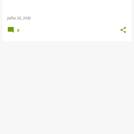
e
n
julho 28, 2010
s
0