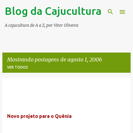
Blog da Cajucultura
Pular para o conteúdo principal
A cajucultura de A a Z, por Vitor Oliveira
Mostrando postagens de agosto 1, 2006
VER TODOS
P
o
s
t
Novo projeto para o Quênia
a
g