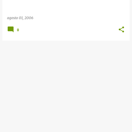
e
n
agosto 01, 2006
s
0