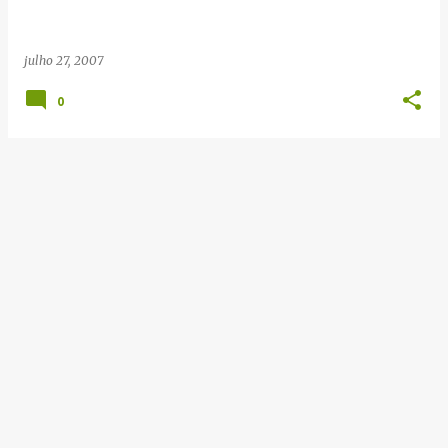
e
n
julho 27, 2007
s
0