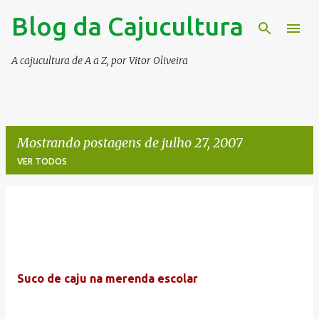
Blog da Cajucultura
Pular para o conteúdo principal
A cajucultura de A a Z, por Vitor Oliveira
Mostrando postagens de julho 27, 2007
VER TODOS
P
o
s
t
Suco de caju na merenda escolar
a
g