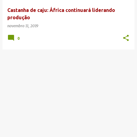
e
Castanha de caju: África continuará liderando
n
produção
s
novembro 11, 2019
0