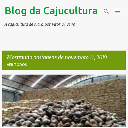
Blog da Cajucultura
Pular para o conteúdo principal
A cajucultura de A a Z, por Vitor Oliveira
Mostrando postagens de novembro 11, 2019
VER TODOS
P
o
s
t
a
g