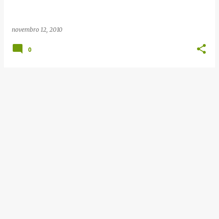
e
n
novembro 12, 2010
s
0