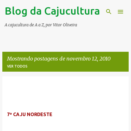
Blog da Cajucultura
Pular para o conteúdo principal
A cajucultura de A a Z, por Vitor Oliveira
Mostrando postagens de novembro 12, 2010
VER TODOS
P
o
s
t
7º CAJU NORDESTE
a
g