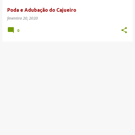
e
Poda e Adubação do Cajueiro
n
fevereiro 20, 2020
s
0