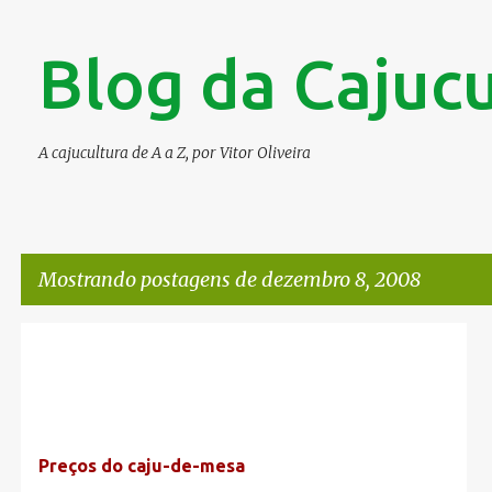
Blog da Cajucu
A cajucultura de A a Z, por Vitor Oliveira
Mostrando postagens de dezembro 8, 2008
P
o
s
t
Preços do caju-de-mesa
a