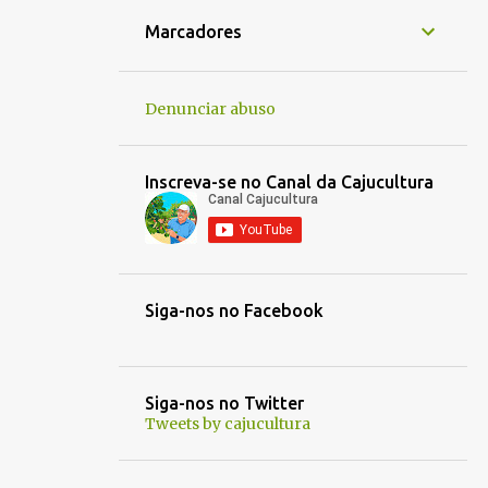
1
jan. 16
Marcadores
1
jan. 14
1
jan. 05
Denunciar abuso
1
jan. 01
1
dez. 30
Inscreva-se no Canal da Cajucultura
1
dez. 21
1
out. 30
1
out. 03
Siga-nos no Facebook
1
out. 01
1
set. 25
1
set. 22
Siga-nos no Twitter
Tweets by cajucultura
1
set. 13
1
set. 12