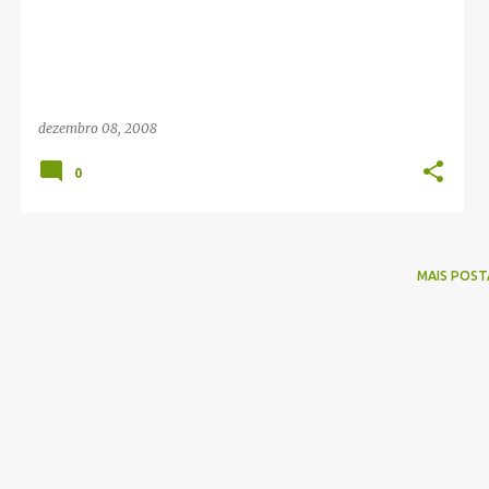
g
e
n
s
dezembro 08, 2008
0
MAIS POST