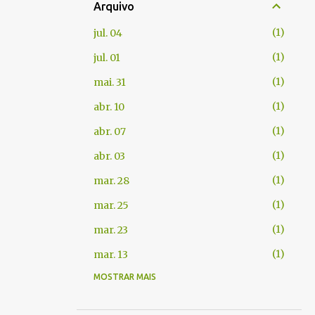
Arquivo
1
jul. 04
1
jul. 01
1
mai. 31
1
abr. 10
1
abr. 07
1
abr. 03
1
mar. 28
1
mar. 25
1
mar. 23
1
mar. 13
MOSTRAR MAIS
1
fev. 06
1
jan. 22