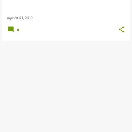
e
n
agosto 03, 2010
s
0