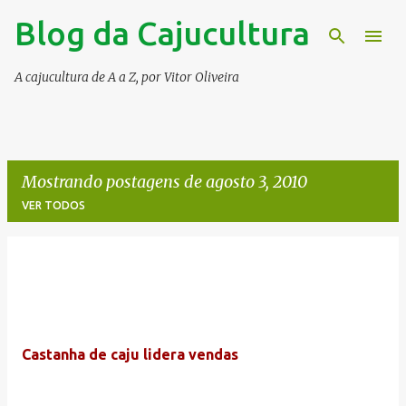
Blog da Cajucultura
Pular para o conteúdo principal
A cajucultura de A a Z, por Vitor Oliveira
Mostrando postagens de agosto 3, 2010
VER TODOS
P
o
s
t
Castanha de caju lidera vendas
a
g