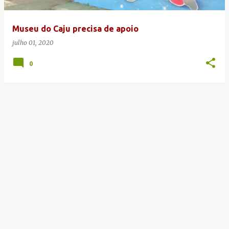
g
e
Museu do Caju precisa de apoio
n
julho 01, 2020
s
0