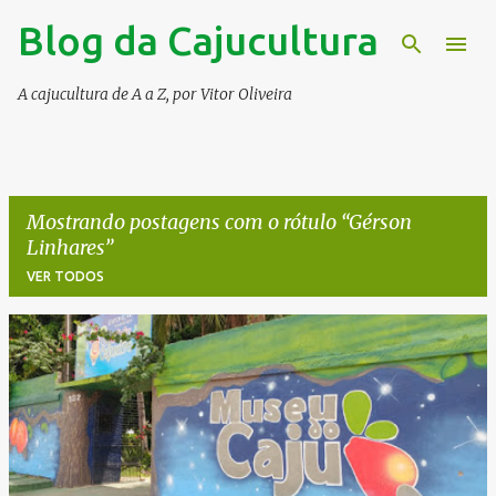
Blog da Cajucultura
Pular para o conteúdo principal
A cajucultura de A a Z, por Vitor Oliveira
Mostrando postagens com o rótulo
Gérson
Linhares
VER TODOS
P
o
s
t
a