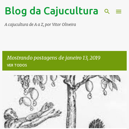
Blog da Cajucultura
Pular para o conteúdo principal
A cajucultura de A a Z, por Vitor Oliveira
Mostrando postagens de janeiro 13, 2019
VER TODOS
P
o
s
t
a
g