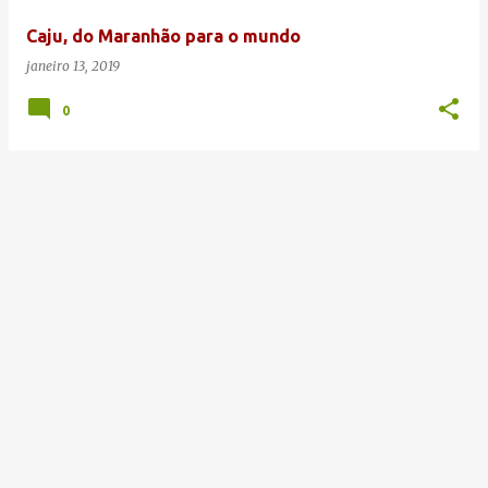
e
Caju, do Maranhão para o mundo
n
janeiro 13, 2019
s
0