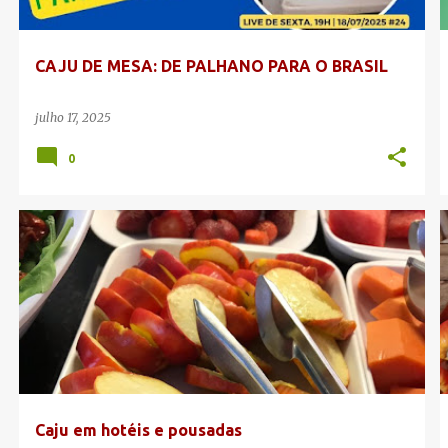
g
e
CAJU DE MESA: DE PALHANO PARA O BRASIL
n
s
julho 17, 2025
0
BRASÍLIA
CAJU DE MESA
CONSUMO DE CAJU DE MESA
Caju em hotéis e pousadas