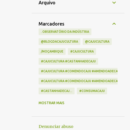
Arquivo
Marcadores
. OBSERVATÓRIO DA INDÚSTRIA
@BLOGDACAJUCULTURA
@CAJUCULTURA
/MOÇAMBIQUE
#CAJUCULTURA
#CAJUCULTURA #CASTANHADECAJU
#CAJUCULTURA #COMENDOCAJU #AMENDOADECAJU #CAST
#CAJUCULTURA #COMENDOCAJU #AMENDOADECAJU #CA
#CASTANHADECAJ...
#CONSUMACAJU
100 MIL VISUALIZAÇÕES
162 VISUALIZAÇÕES
MOSTRAR MAIS
2019
3CORAÇÕES
500 PERGUNTAS 500 RESPOSTAS
Denunciar abuso