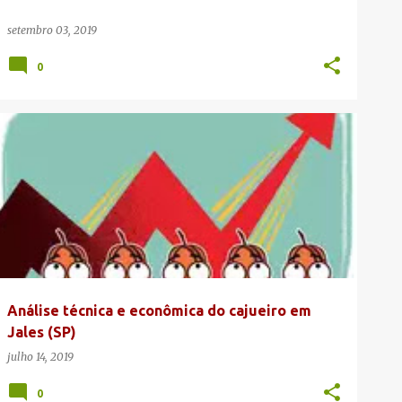
setembro 03, 2019
0
ANÁLISE ECONÔMICA DO CAJU DE MESA
BIBLIOTECA
CAJU DE MESA
JALES
SÃO PAULO
+
Análise técnica e econômica do cajueiro em
Jales (SP)
julho 14, 2019
0