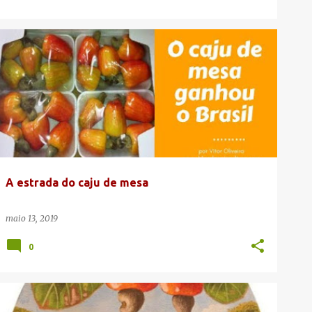
AGREGAÇÃO DE VALOR
CAJU DE MESA
+
CANAL DA CAJUCULTURA
A estrada do caju de mesa
maio 13, 2019
0
@BLOGDACAJUCULTURA
CAJU COM ARTE
CAJU DE MESA