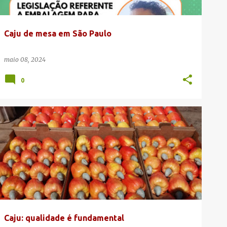
Caju de mesa em São Paulo
maio 08, 2024
0
CAJU DE MESA
OEIRAS
PIAUÍ
PREÇOS DO CAJU DE MESA
SÃO JOÃO DA VARJOTA
+
Caju: qualidade é fundamental