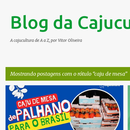
Blog da Cajucu
A cajucultura de A a Z, por Vitor Oliveira
Mostrando postagens com o rótulo
caju de mesa
P
CAJU DE MESA
COMERCIALIZAÇÃO DO CAJU DE MESA
+
o
PALHANO CEARÁ
s
t
a