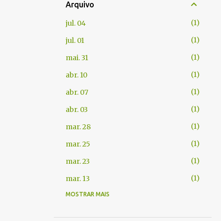
Arquivo
1
jul. 04
1
jul. 01
1
mai. 31
1
abr. 10
1
abr. 07
1
abr. 03
1
mar. 28
1
mar. 25
1
mar. 23
1
mar. 13
MOSTRAR MAIS
1
fev. 06
1
jan. 22