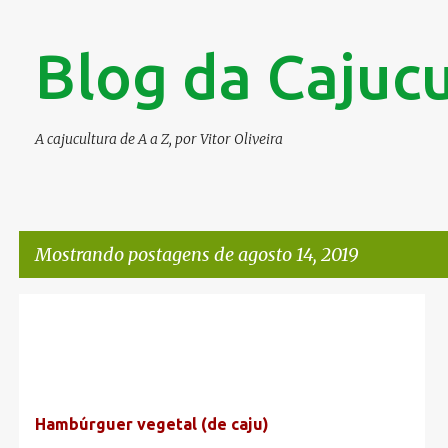
Blog da Cajucu
A cajucultura de A a Z, por Vitor Oliveira
Mostrando postagens de agosto 14, 2019
P
CBN
HAMBÚRGUER DE CAJU
o
s
t
Hambúrguer vegetal (de caju)
a