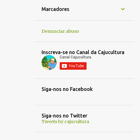
1
jan. 16
Marcadores
1
jan. 14
1
jan. 05
Denunciar abuso
1
jan. 01
1
dez. 30
Inscreva-se no Canal da Cajucultura
1
dez. 21
1
out. 30
1
out. 03
Siga-nos no Facebook
1
out. 01
1
set. 25
1
set. 22
Siga-nos no Twitter
Tweets by cajucultura
1
set. 13
1
set. 12