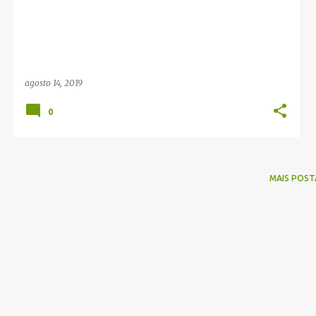
g
e
n
s
agosto 14, 2019
0
MAIS POST