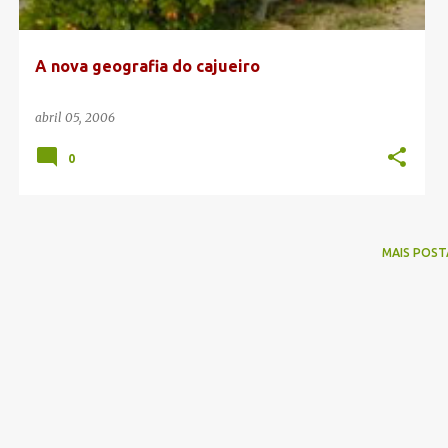
g
e
A nova geografia do cajueiro
n
s
abril 05, 2006
0
MAIS POST