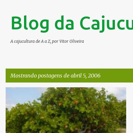
Blog da Cajucu
A cajucultura de A a Z, por Vitor Oliveira
Mostrando postagens de abril 5, 2006
P
o
s
t
a