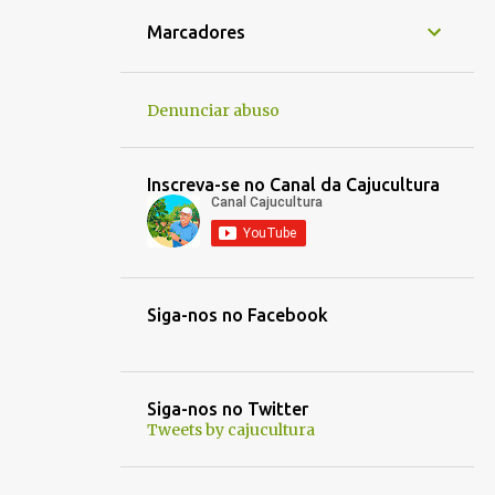
1
jan. 16
Marcadores
1
jan. 14
1
jan. 05
Denunciar abuso
1
jan. 01
1
dez. 30
Inscreva-se no Canal da Cajucultura
1
dez. 21
1
out. 30
1
out. 03
Siga-nos no Facebook
1
out. 01
1
set. 25
1
set. 22
Siga-nos no Twitter
Tweets by cajucultura
1
set. 13
1
set. 12