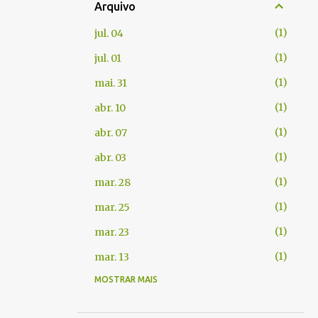
Arquivo
1
jul. 04
1
jul. 01
1
mai. 31
1
abr. 10
1
abr. 07
1
abr. 03
1
mar. 28
1
mar. 25
1
mar. 23
1
mar. 13
MOSTRAR MAIS
1
fev. 06
1
jan. 22