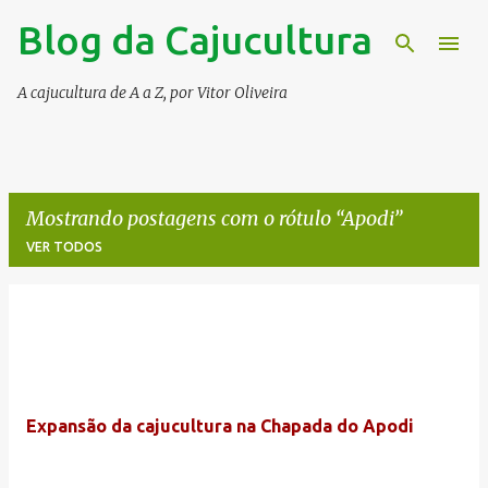
Blog da Cajucultura
Pular para o conteúdo principal
A cajucultura de A a Z, por Vitor Oliveira
Mostrando postagens com o rótulo
Apodi
VER TODOS
P
o
s
t
Expansão da cajucultura na Chapada do Apodi
a
g