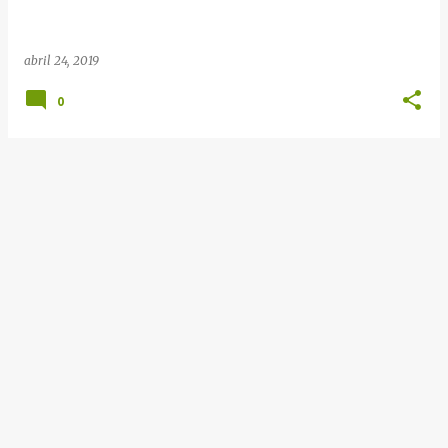
e
n
abril 24, 2019
s
0