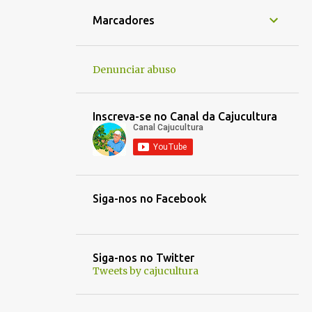
1
jan. 16
Marcadores
1
jan. 14
1
jan. 05
Denunciar abuso
1
jan. 01
1
dez. 30
Inscreva-se no Canal da Cajucultura
1
dez. 21
1
out. 30
1
out. 03
Siga-nos no Facebook
1
out. 01
1
set. 25
1
set. 22
Siga-nos no Twitter
Tweets by cajucultura
1
set. 13
1
set. 12