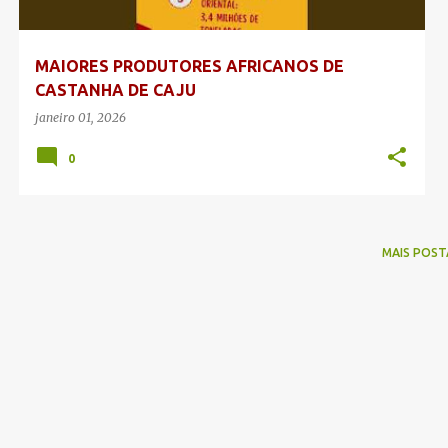
g
e
MAIORES PRODUTORES AFRICANOS DE
n
CASTANHA DE CAJU
s
janeiro 01, 2026
0
MAIS POST