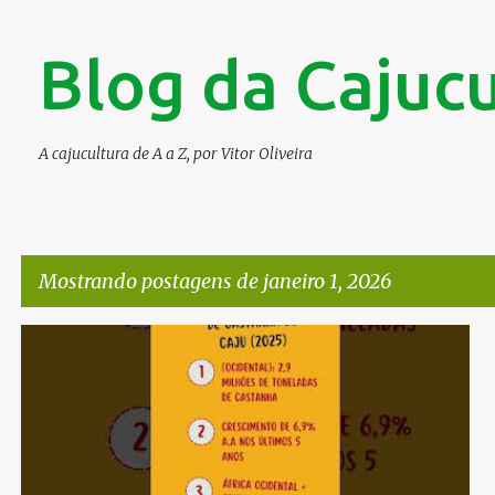
Blog da Cajucu
A cajucultura de A a Z, por Vitor Oliveira
Mostrando postagens de janeiro 1, 2026
P
#CAJUCULTURA
#CASTANHADECAJ...
ÁFRICA OCIDENTAL
o
s
t
a