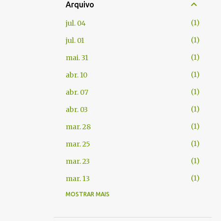
Arquivo
1
jul. 04
1
jul. 01
1
mai. 31
1
abr. 10
1
abr. 07
1
abr. 03
1
mar. 28
1
mar. 25
1
mar. 23
1
mar. 13
MOSTRAR MAIS
1
fev. 06
1
jan. 22