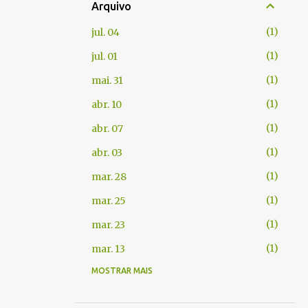
Arquivo
1
jul. 04
1
jul. 01
1
mai. 31
1
abr. 10
1
abr. 07
1
abr. 03
1
mar. 28
1
mar. 25
1
mar. 23
1
mar. 13
MOSTRAR MAIS
1
fev. 06
1
jan. 22