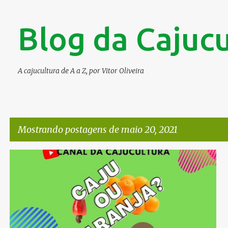
Blog da Cajucu
A cajucultura de A a Z, por Vitor Oliveira
Mostrando postagens de maio 20, 2021
P
CANAL DA CAJUCULTURA
SHORTS VÍDEOS
VITOR OLIVEIRA
o
s
t
a