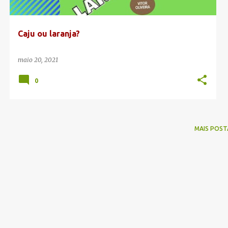
g
e
Caju ou laranja?
n
s
maio 20, 2021
0
MAIS POST