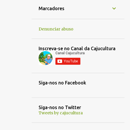
1
jan. 16
Marcadores
1
jan. 14
1
jan. 05
Denunciar abuso
1
jan. 01
1
dez. 30
Inscreva-se no Canal da Cajucultura
1
dez. 21
1
out. 30
1
out. 03
Siga-nos no Facebook
1
out. 01
1
set. 25
1
set. 22
Siga-nos no Twitter
Tweets by cajucultura
1
set. 13
1
set. 12