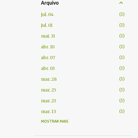
Arquivo
1
jul. 04
1
jul. 01
1
mai. 31
1
abr. 10
1
abr. 07
1
abr. 03
1
mar. 28
1
mar. 25
1
mar. 23
1
mar. 13
MOSTRAR MAIS
1
fev. 06
1
jan. 22