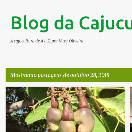
Blog da Cajucu
A cajucultura de A a Z, por Vitor Oliveira
Mostrando postagens de outubro 28, 2018
P
CAJU
CCP 51
MATURI
SAFRA DE CASTANHA
o
s
t
a