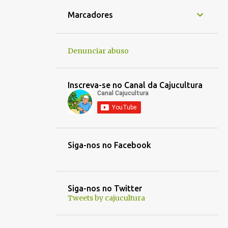
1
jan. 16
Marcadores
1
jan. 14
1
jan. 05
Denunciar abuso
1
jan. 01
1
dez. 30
Inscreva-se no Canal da Cajucultura
1
dez. 21
1
out. 30
1
out. 03
Siga-nos no Facebook
1
out. 01
1
set. 25
1
set. 22
Siga-nos no Twitter
Tweets by cajucultura
1
set. 13
1
set. 12