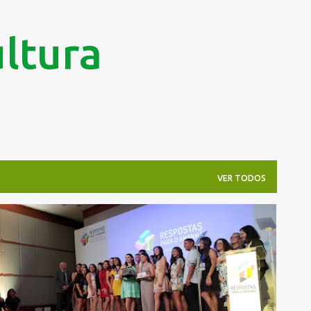
Pular para o conteúdo principal
ltura
VER TODOS
AEDES AEGYPTI
LCC