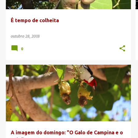
g
e
É tempo de colheita
n
s
outubro 28, 2018
0
CAJU
FAZENDA PIMENTEIRA
GALO DE CAMPINA
A imagem do domingo: "O Galo de Campina e o