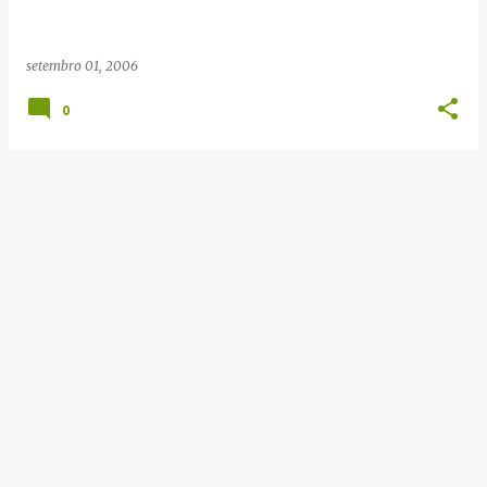
e
n
setembro 01, 2006
s
0