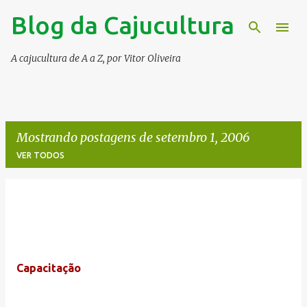
Blog da Cajucultura
Pular para o conteúdo principal
A cajucultura de A a Z, por Vitor Oliveira
Mostrando postagens de setembro 1, 2006
VER TODOS
P
o
s
t
Capacitação
a
g