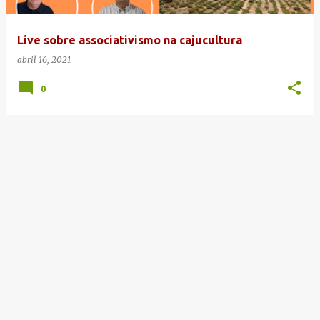
g
e
Live sobre associativismo na cajucultura
n
abril 16, 2021
s
0