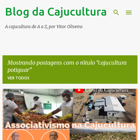
Blog da Cajucultura
Pular para o conteúdo principal
A cajucultura de A a Z, por Vitor Oliveira
Mostrando postagens com o rótulo
cajucultura
potiguar
VER TODOS
P
o
s
t
a