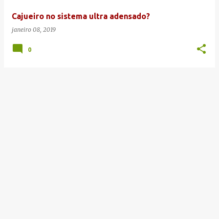
e
Cajueiro no sistema ultra adensado?
n
janeiro 08, 2019
s
0