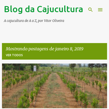
Blog da Cajucultura
Pular para o conteúdo principal
A cajucultura de A a Z, por Vitor Oliveira
Mostrando postagens de janeiro 8, 2019
VER TODOS
P
o
s
t
a
g