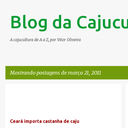
Blog da Cajucu
A cajucultura de A a Z, por Vitor Oliveira
Mostrando postagens de março 21, 2011
P
o
s
t
Ceará importa castanha de caju
a