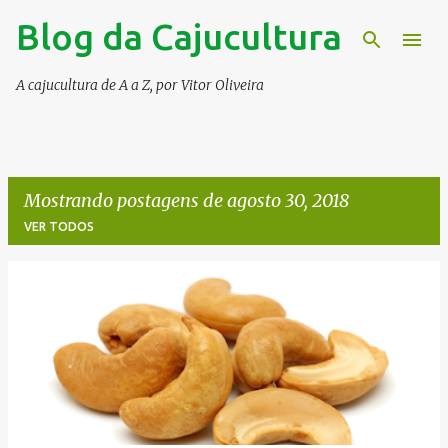
Blog da Cajucultura
Pular para o conteúdo principal
A cajucultura de A a Z, por Vitor Oliveira
Mostrando postagens de agosto 30, 2018
VER TODOS
P
o
s
t
a
g