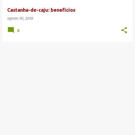
e
Castanha-de-caju: benefícios
n
agosto 30, 2018
s
0