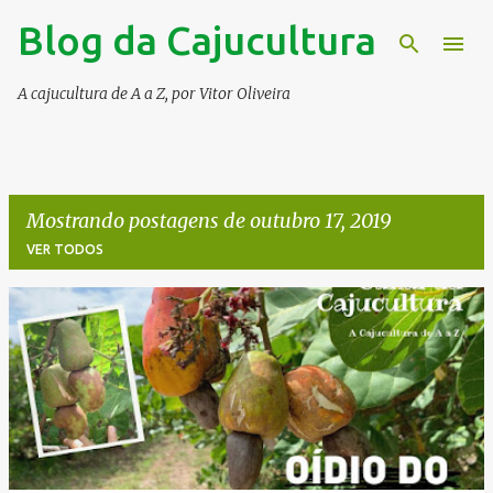
Blog da Cajucultura
Pular para o conteúdo principal
A cajucultura de A a Z, por Vitor Oliveira
Mostrando postagens de outubro 17, 2019
VER TODOS
P
o
s
t
a
g