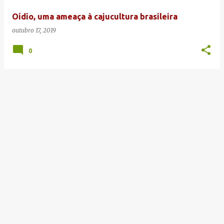
e
Oídio, uma ameaça à cajucultura brasileira
n
outubro 17, 2019
s
0