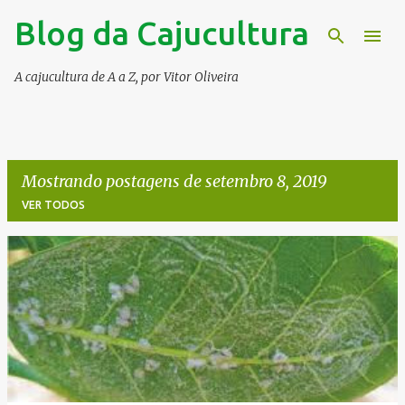
Blog da Cajucultura
Pular para o conteúdo principal
A cajucultura de A a Z, por Vitor Oliveira
Mostrando postagens de setembro 8, 2019
VER TODOS
P
o
s
t
a
g