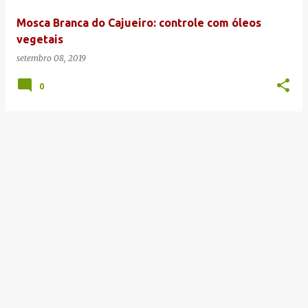
e
Mosca Branca do Cajueiro: controle com óleos
n
vegetais
s
setembro 08, 2019
0