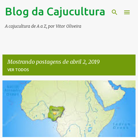
Blog da Cajucultura
Pular para o conteúdo principal
A cajucultura de A a Z, por Vitor Oliveira
Mostrando postagens de abril 2, 2019
VER TODOS
P
o
s
t
a
g