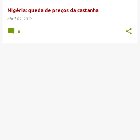
e
Nigéria: queda de preços da castanha
n
abril 02, 2019
s
0