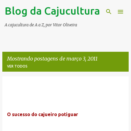
Blog da Cajucultura
Pular para o conteúdo principal
A cajucultura de A a Z, por Vitor Oliveira
Mostrando postagens de março 3, 2011
VER TODOS
P
o
s
t
O sucesso do cajueiro potiguar
a
g