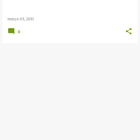
e
n
março 03, 2011
s
0