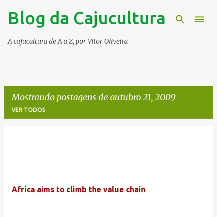
Blog da Cajucultura
Pular para o conteúdo principal
A cajucultura de A a Z, por Vitor Oliveira
Mostrando postagens de outubro 21, 2009
VER TODOS
P
o
s
t
Africa aims to climb the value chain
a
g