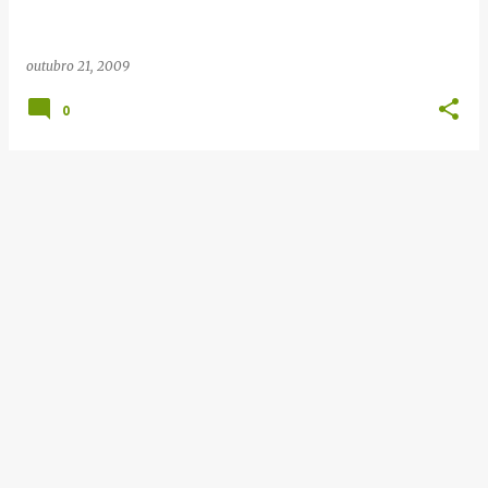
e
n
outubro 21, 2009
s
0