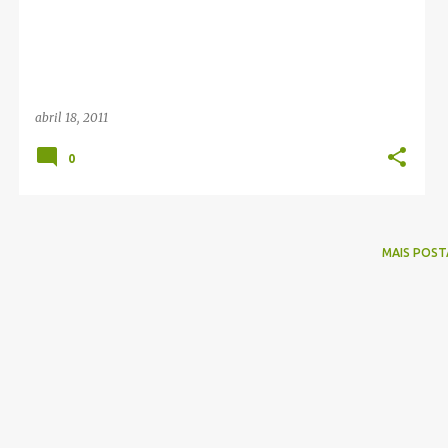
g
e
n
s
abril 18, 2011
0
MAIS POST