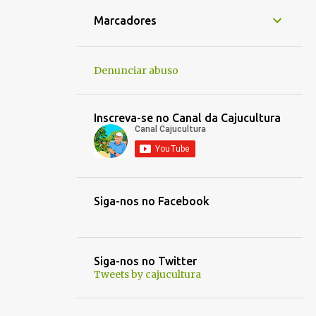
1
jan. 16
Marcadores
1
jan. 14
1
jan. 05
Denunciar abuso
1
jan. 01
1
dez. 30
Inscreva-se no Canal da Cajucultura
1
dez. 21
1
out. 30
1
out. 03
Siga-nos no Facebook
1
out. 01
1
set. 25
1
set. 22
Siga-nos no Twitter
Tweets by cajucultura
1
set. 13
1
set. 12