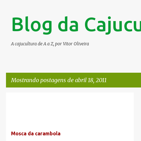
Blog da Cajucu
A cajucultura de A a Z, por Vitor Oliveira
Mostrando postagens de abril 18, 2011
P
o
s
t
Mosca da carambola
a