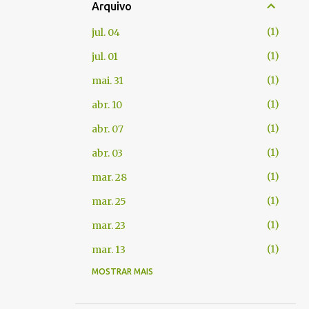
Arquivo
1
jul. 04
1
jul. 01
1
mai. 31
1
abr. 10
1
abr. 07
1
abr. 03
1
mar. 28
1
mar. 25
1
mar. 23
1
mar. 13
MOSTRAR MAIS
1
fev. 06
1
jan. 22