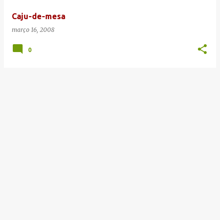
e
Caju-de-mesa
n
março 16, 2008
s
0