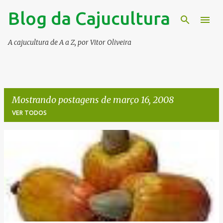
Blog da Cajucultura
Pular para o conteúdo principal
A cajucultura de A a Z, por Vitor Oliveira
Mostrando postagens de março 16, 2008
VER TODOS
P
o
s
t
a
g