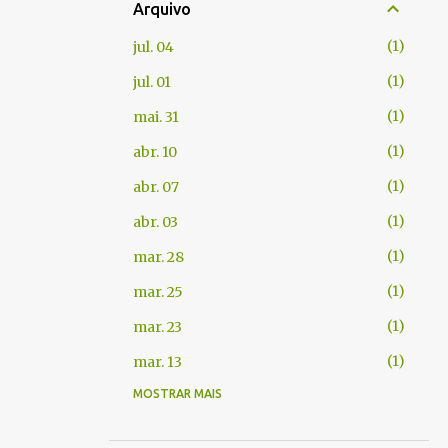
Arquivo
1
jul. 04
1
jul. 01
1
mai. 31
1
abr. 10
1
abr. 07
1
abr. 03
1
mar. 28
1
mar. 25
1
mar. 23
1
mar. 13
MOSTRAR MAIS
1
fev. 06
1
jan. 22