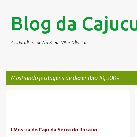
Blog da Cajucu
A cajucultura de A a Z, por Vitor Oliveira
Mostrando postagens de dezembro 10, 2009
P
o
s
t
I Mostra do Caju da Serra do Rosário
a