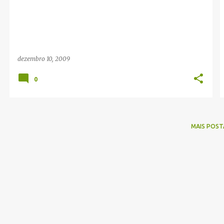
g
e
n
s
dezembro 10, 2009
0
MAIS POST