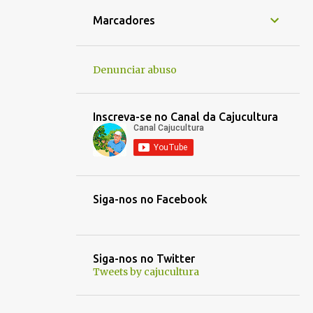
1
jan. 16
Marcadores
1
jan. 14
1
jan. 05
Denunciar abuso
1
jan. 01
1
dez. 30
Inscreva-se no Canal da Cajucultura
1
dez. 21
1
out. 30
1
out. 03
Siga-nos no Facebook
1
out. 01
1
set. 25
1
set. 22
Siga-nos no Twitter
Tweets by cajucultura
1
set. 13
1
set. 12