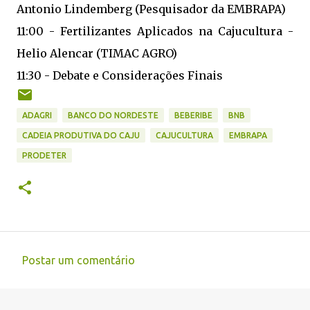
Antonio Lindemberg (Pesquisador da EMBRAPA)
11:00 - Fertilizantes Aplicados na Cajucultura -
Helio Alencar (TIMAC AGRO)
11:30 - Debate e Considerações Finais
ADAGRI
BANCO DO NORDESTE
BEBERIBE
BNB
CADEIA PRODUTIVA DO CAJU
CAJUCULTURA
EMBRAPA
PRODETER
Postar um comentário
C
o