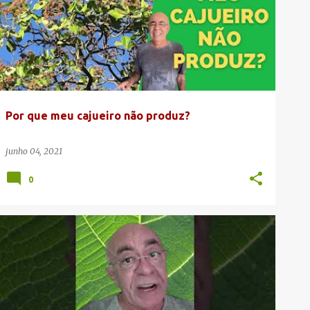
VITOR OLIVEIRA
Por que meu cajueiro não produz?
junho 04, 2021
0
CAJUEIRO ANÃO
CANAL DA CAJUCULTURA
PLANTIO DO CAJUEIRO
+
TAXA DE REPLANTIO DO CAJUEIRO