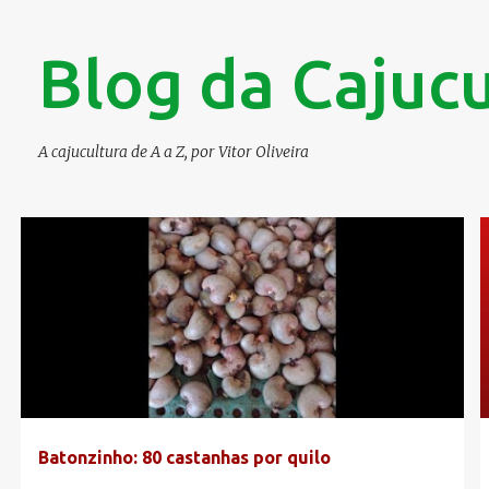
Blog da Cajucu
A cajucultura de A a Z, por Vitor Oliveira
P
CAJUEIRO BATONZINHO
CANAL DA CAJUCULTURA
o
s
t
a
g
e
Batonzinho: 80 castanhas por quilo
n