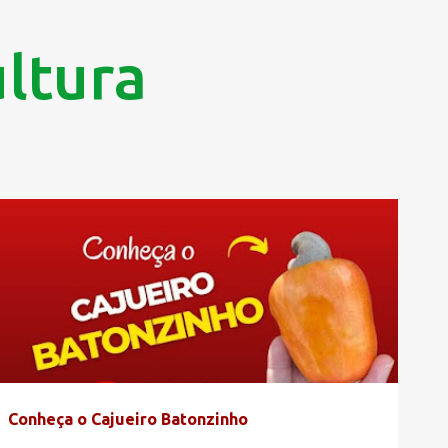
Pular para o conteúdo principal
ltura
CAJUEIRO ANÃO
CAJUEIRO BATONZINHO
+
1
Conheça o Cajueiro Batonzinho