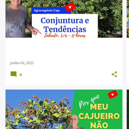
CONJUNTURA
TENDÊNCIAS
VITOR OLIVEIRA
+
junho 04, 2021
0
BLOG DA CAJUCULTURA
CANAL DA CAJUCULTURA
MEU CAJUEIRO NÃO PRODUZ
VITOR OLIVEIRA
+