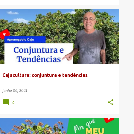
AGRONEGÓCIO CAJU
CONJUNTURA INTERNACIONAL
CONJUNTURA NACIONAL
VITOR OLIVEIRA
+
Cajucultura: conjuntura e tendências
junho 06, 2021
0
CAJUEIRO NÃO PRODUZ
CANAL DA CAJUCULTURA
+